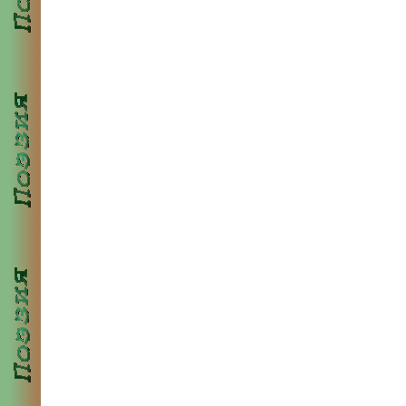
Семенову Василию Дмитриевичу,
Семенову Михаилу Николаевичу,
Хлопову Александру Михайловичу.