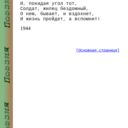
И, покидая угол тот,

Солдат, жилец бездомный,

О нем, бывает, и вздохнет,

1944
[
Основная страница
]
Автор сайта:
Семенов Влади
Викторович
Сайт посвящается моим прадедам-фро